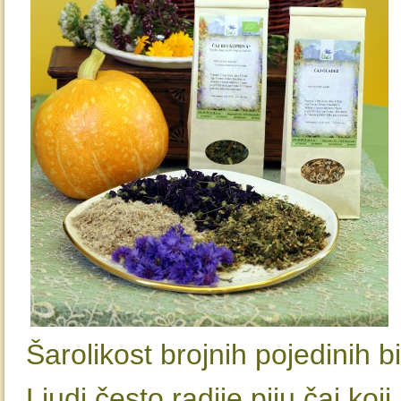
Šarolikost brojnih pojedinih bil
Ljudi često radije piju čaj koj