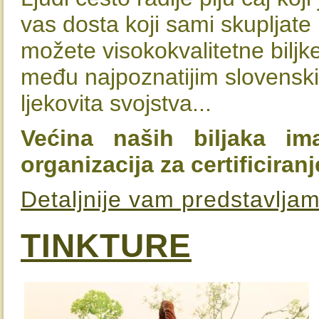
vas dosta koji sami skupljate
možete visokokvalitetne biljke
među najpoznatijim slovenski
ljekovita svojstva...
Većina naših biljaka im
organizacija za certificiran
Detaljnije vam predstavljam
TINKTURE