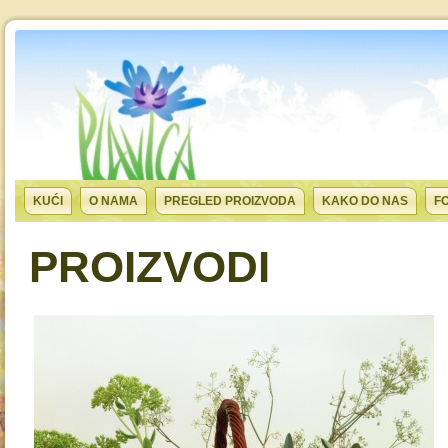
KUĆI
O NAMA
PREGLED PROIZVODA
KAKO DO NAS
F
PROIZVODI