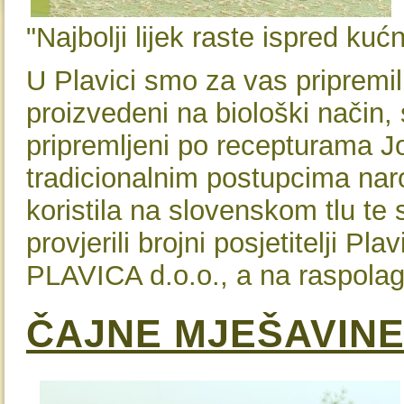
"Najbolji lijek raste ispred k
U Plavici smo za vas pripremil
proizvedeni na biološki način, s
pripremljeni po recepturama J
tradicionalnim postupcima nar
koristila na slovenskom tlu te 
provjerili brojni posjetitelji P
PLAVICA d.o.o., a na raspolaga
ČAJNE MJEŠAVIN