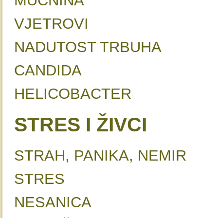
MUČNI
VJETRO
NADUTOST TRBUHA
CANDID
HELICOBACT
STRES I ŽIVCI
STRAH, PANIKA, NE
STR
NESANIC