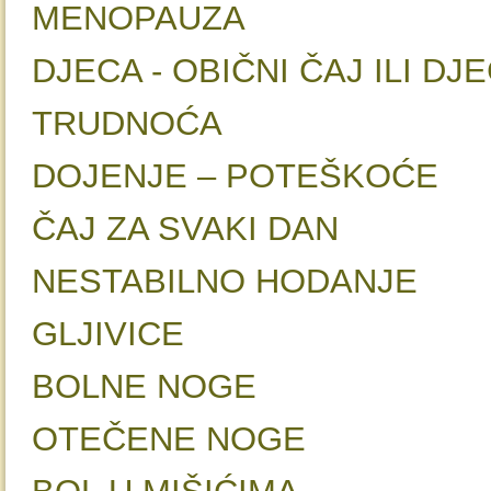
MENOP
DJECA - OBIČNI ČAJ IL
TRUDNO
DOJENJE – P
ČAJ ZA SVAKI DAN
NESTABILNO 
GLJIV
BOLNE N
OTEČENE 