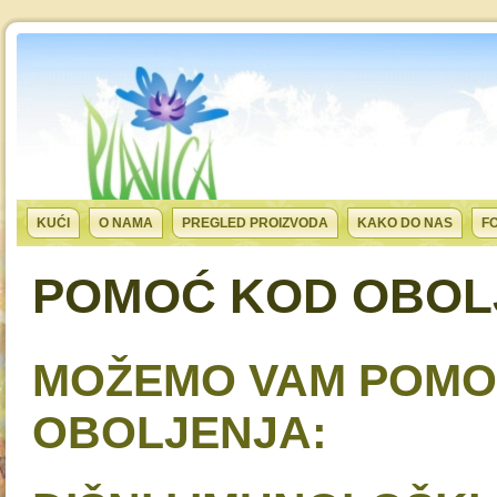
KUĆI
O NAMA
PREGLED PROIZVODA
KAKO DO NAS
F
POMOĆ KOD OBOL
MOŽEMO VAM POMOĆ
OBOLJENJA: